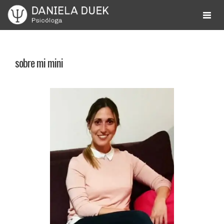
Skip
to
Daniela Cohen Duek
Psicóloga
content
sobre mi mini